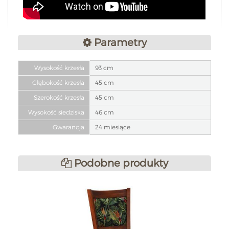
Parametry
Wysokość krzesła
93 cm
Głębokość krzesła
45 cm
Szerokość krzesła
45 cm
Wysokość siedziska
46 cm
Gwarancja
24 miesiące
Podobne produkty