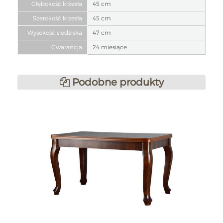
Głębokość krzesła
45 cm
Szerokość krzesła
45 cm
Wysokość siedziska
47 cm
Gwarancja
24 miesiące
Podobne produkty