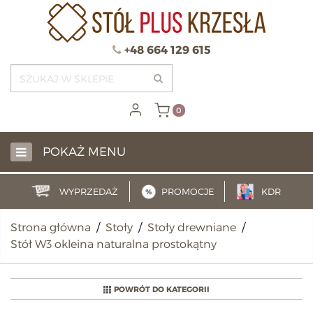
+48 664 129 615
0
POKAŻ MENU
WYPRZEDAŻ
PROMOCJE
KDR
Strona główna
/
Stoły
/
Stoły drewniane
/
Stół W3 okleina naturalna prostokątny
POWRÓT DO KATEGORII