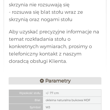
skrzynia nie rozsuwają się
- rozsuwa się blat stołu wraz ze
skrzynią oraz nogami stołu
Aby uzyskać precyzyjne informacje na
temat rozkładania stołu o
konkretnych wymiarach, prosimy o
telefoniczny kontakt z naszym
doradcą obsługi Klienta.
Parametry
Wysokość stołu
+/- 77 cm
Blat
okleina naturalna bukowa MDF
Symbol
W3