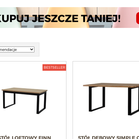
KUPUJ JESZCZE TANIEJ!
BESTSELLER
STÓŁ LOFTOWY FINN
STÓŁ DĘBOWY SIMPLE O