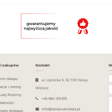
gwarantujemy
najwyższą jakość
i zakupów
Kontakt
W
min sklepu
ul. Lipnicka 5, 32-720 Nowy
cje i zwroty
Wiśnicz
użej Rodziny
+48 664 129 615
łatności
info@stolpluskrzesla.pl
koszty dostawy