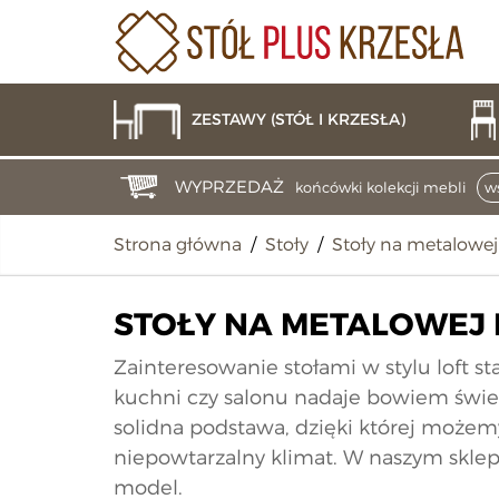
ZESTAWY (STÓŁ I KRZESŁA)
WYPRZEDAŻ
końcówki kolekcji mebli
ws
Strona główna
/
Stoły
/
Stoły na metalowe
STOŁY NA METALOWEJ
Zainteresowanie stołami w stylu loft st
kuchni czy salonu nadaje bowiem śwież
solidna podstawa, dzięki której może
niepowtarzalny klimat. W naszym sklep
model.