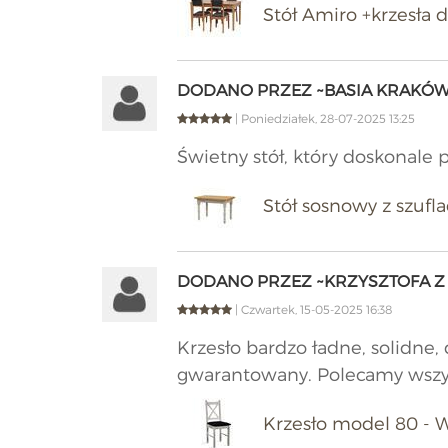
Stół Amiro +krzesła
DODANO PRZEZ ~BASIA KRAKÓ
| Poniedziałek, 28-07-2025 13:25
Świetny stół, który doskonale 
Stół sosnowy z szufla
DODANO PRZEZ ~KRZYSZTOFA Z
| Czwartek, 15-05-2025 16:38
Krzesło bardzo ładne, solidne
gwarantowany. Polecamy wszy
Krzesło model 80 -