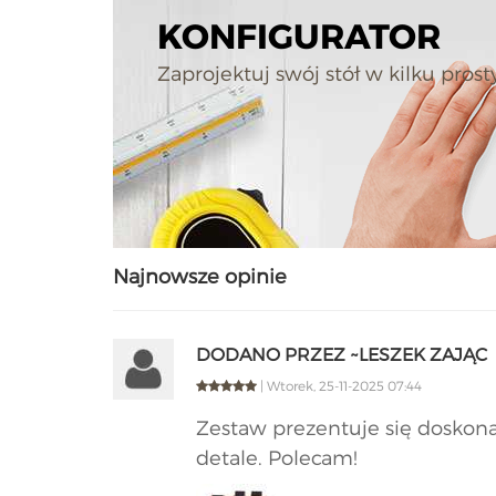
KONFIGURATOR
Zaprojektuj swój stół w kilku pros
Najnowsze opinie
DODANO PRZEZ ~LESZEK ZAJĄC
| Wtorek, 25-11-2025 07:44
Zestaw prezentuje się doskona
detale. Polecam!