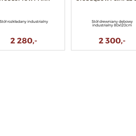
Stół rozkładany industrialny
Stół drewniany dębowy
industrialny 80x120cm
2 280,-
2 300,-