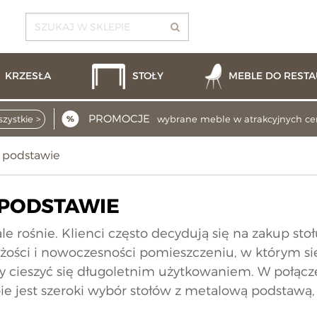
KRZESŁA
STOŁY
MEBLE DO RESTA
PROMOCJE
zystkie >
wybrane meble w atrakcyjnych c
j podstawie
 PODSTAWIE
ale rośnie. Klienci często decydują się na zakup st
ości i nowoczesności pomieszczeniu, w którym się
my cieszyć się długoletnim użytkowaniem. W połąc
ie jest szeroki wybór stołów z metalową podstawą