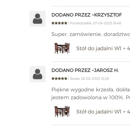
DODANO PRZEZ ~KRZYSZTOF
| Poniedziałek, 07-04-2025 16:48
Super, zamówienie, doradztwo,
Stół do jadalni W1 + 
DODANO PRZEZ ~JAROSZ H.
| Środa, 26-02-2025 12:28
Piękne wygodne krzesła, dokła
jestem zadowolona w 100%. P
Stół do jadalni W1 + 