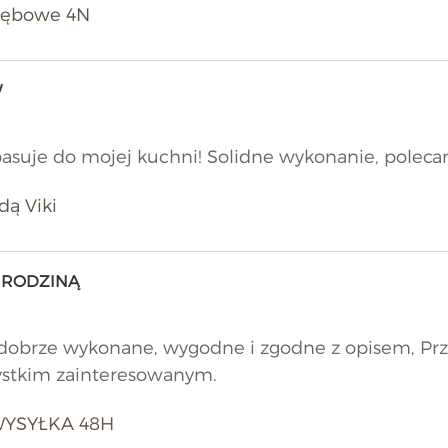
 dębowe 4N
W
pasuje do mojej kuchni! Solidne wykonanie, polecam
dą Viki
 RODZINĄ
, dobrze wykonane, wygodne i zgodne z opisem, Pr
stkim zainteresowanym.
 WYSYŁKA 48H