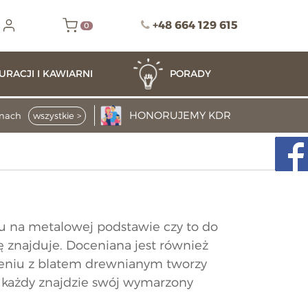
+48 664 129 615
0
URACJI I KAWIARNI
PORADY
HONORUJEMY
KDR
enach
wszystkie >
ołu na metalowej podstawie czy to do
 znajduje. Doceniana jest również
zeniu z blatem drewnianym tworzy
, każdy znajdzie swój wymarzony