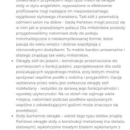
Doskonałym przykładem tego typu mebli są okrągłe
stoły w stylu angielskim, wyposażone w efektownie
profilowane nogi nadające im niepowtarzalnego,
wyjątkowo stylowego charakteru. Taki stół z pewnością
odmieni salon na dobre - będą Państwo mogli poczuć się
w nim jak w prawdziwym pałacu! Dla miłośników prostoty
przygotowaliśmy natomiast stoły do pokoju
minimalistyczne o nieskomplikowanej formie, które
pasują do wielu wnętrz i dobrze współgrają z
różnorodnymi dodatkami. To meble bardzo uniwersalne i
dlatego znajdują tak wielu miłośników.
Okrągły stół do jadalni – konstrukcje przeznaczone do
pomieszczeń o funkcji jadalni, zaprojektowane dla osób
poszukujących wygodnego mebla, przy którym można
spożywać wspólne posiłki z rodziną i przyjaciółmi. Opcją
wybieraną przez wielu jest zwłaszcza okrągły stół
rozkładany - wszystko za sprawą jego funkcjonalności i
wysokiej użyteczności. Na co dzień nie zajmuje wiele
miejsca, natomiast podczas posiłków spożywanych
wspólne z odwiedzającymi gośćmi może znacząco się
powiększyć.
Stoły kuchenne okrągłe – wśród tego typu stołów znajdą
Państwo okrągłe stoły o konstrukcji metalowej (na stelażu
stalowym), wykończone trwałym blatem wykonanym z