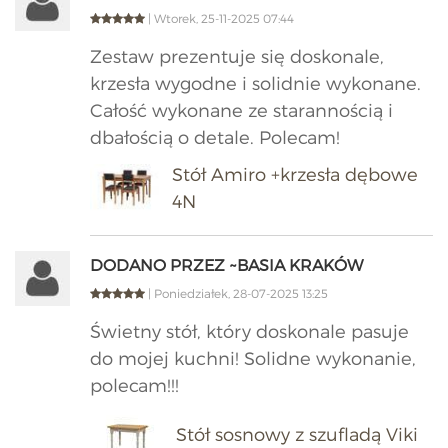
| Wtorek, 25-11-2025 07:44
Zestaw prezentuje się doskonale,
krzesła wygodne i solidnie wykonane.
Całość wykonane ze starannością i
dbałością o detale. Polecam!
Stół Amiro +krzesła dębowe
4N
DODANO PRZEZ ~BASIA KRAKÓW
| Poniedziałek, 28-07-2025 13:25
Świetny stół, który doskonale pasuje
do mojej kuchni! Solidne wykonanie,
polecam!!!
Stół sosnowy z szufladą Viki