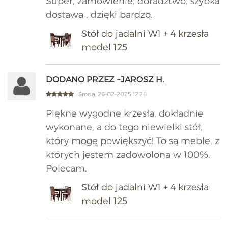
Super, zamówienie, doradztwo, szybka
dostawa , dzięki bardzo.
Stół do jadalni W1 + 4 krzesła
model 125
DODANO PRZEZ ~JAROSZ H.
| Środa, 26-02-2025 12:28
Piękne wygodne krzesła, dokładnie
wykonane, a do tego niewielki stół,
który mogę powiększyć! To są meble, z
których jestem zadowolona w 100%.
Polecam.
Stół do jadalni W1 + 4 krzesła
model 125