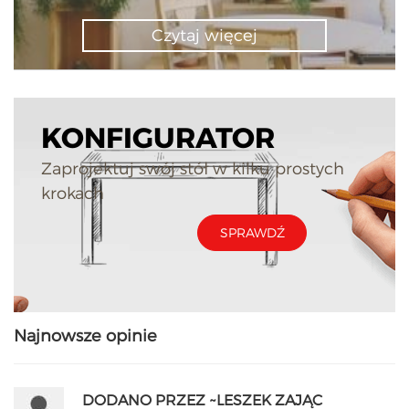
Czytaj więcej
KONFIGURATOR
Zaprojektuj swój stół w kilku prostych
krokach
SPRAWDŹ
Najnowsze opinie
DODANO PRZEZ ~LESZEK ZAJĄC