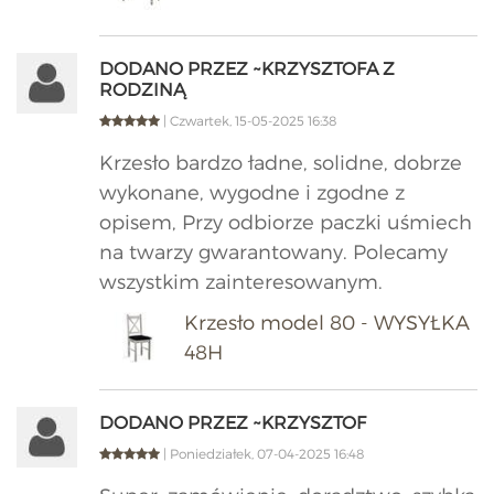
DODANO PRZEZ ~KRZYSZTOFA Z
RODZINĄ
| Czwartek, 15-05-2025 16:38
Krzesło bardzo ładne, solidne, dobrze
wykonane, wygodne i zgodne z
opisem, Przy odbiorze paczki uśmiech
na twarzy gwarantowany. Polecamy
wszystkim zainteresowanym.
Krzesło model 80 - WYSYŁKA
48H
DODANO PRZEZ ~KRZYSZTOF
| Poniedziałek, 07-04-2025 16:48