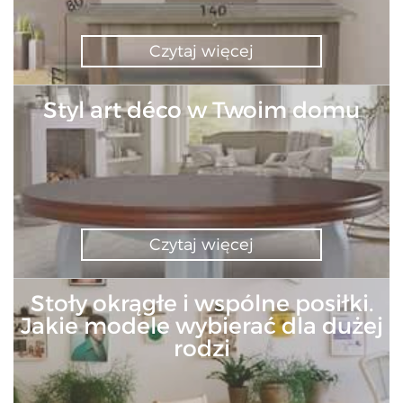
Czytaj więcej
Styl art déco w Twoim domu
Czytaj więcej
Stoły okrągłe i wspólne posiłki.
Jakie modele wybierać dla dużej
rodzi