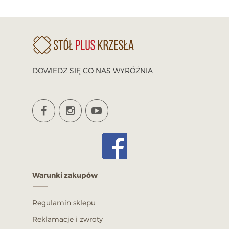
DOWIEDZ SIĘ CO NAS WYRÓŻNIA
Stół do kuchni ST29 + 4 krzesłam
model 79T
Warunki zakupów
1 860,00 PLN
POKAŻ
Regulamin sklepu
Reklamacje i zwroty