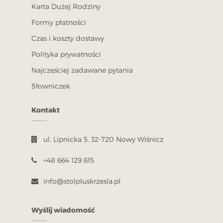
Karta Dużej Rodziny
Formy płatności
Czas i koszty dostawy
Polityka prywatności
Najczęściej zadawane pytania
Słowniczek
Kontakt
Stół okrągły - rozkładany do 140
ul. Lipnicka 5, 32-720 Nowy Wiśnicz
cm
720,00 PLN
+48 664 129 615
POKAŻ
info@stolpluskrzesla.pl
Wyślij wiadomość