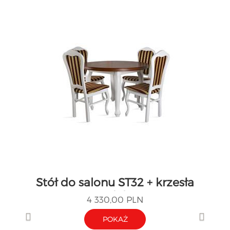
Stół do salonu ST32 + krzesła
model 35
4 330,00 PLN
POKAŻ