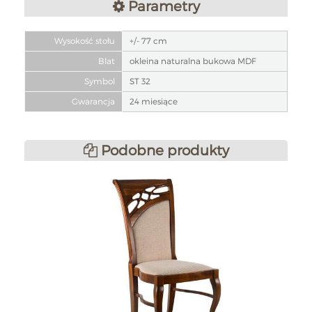
Parametry
Wysokość stołu
+/- 77 cm
Blat
okleina naturalna bukowa MDF
Symbol
ST 32
Gwarancja
24 miesiące
Podobne produkty