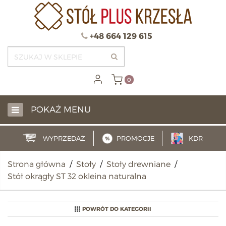
+48 664 129 615
0
POKAŻ MENU
WYPRZEDAŻ
PROMOCJE
KDR
Strona główna
/
Stoły
/
Stoły drewniane
/
Stół okrągły ST 32 okleina naturalna
POWRÓT DO KATEGORII