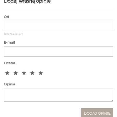
Dodaj własną opinię
Od
(216.73.216.187)
E-mail
Ocena
Opinia