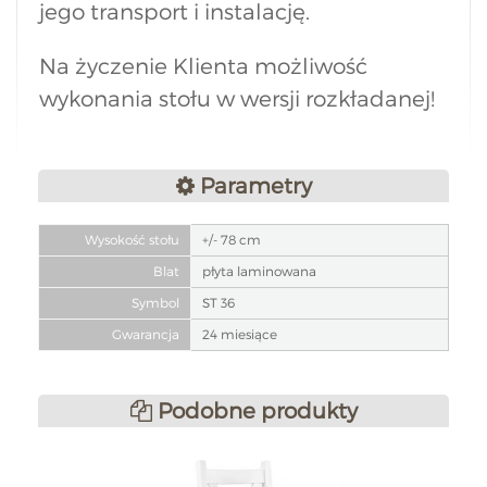
jego transport i instalację.
Na życzenie Klienta możliwość
wykonania stołu w wersji rozkładanej!
Parametry
Wysokość stołu
+/- 78 cm
Blat
płyta laminowana
Symbol
ST 36
Gwarancja
24 miesiące
Podobne produkty