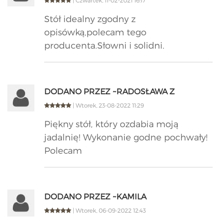
| Czwartek, 11-02-2021 16:17
Stół idealny zgodny z
opisówką,polecam tego
producenta.Słowni i solidni.
DODANO PRZEZ ~RADOSŁAWA Z
| Wtorek, 23-08-2022 11:29
Piękny stół, który ozdabia moją
jadalnię! Wykonanie godne pochwały!
Polecam
DODANO PRZEZ ~KAMILA
| Wtorek, 06-09-2022 12:43