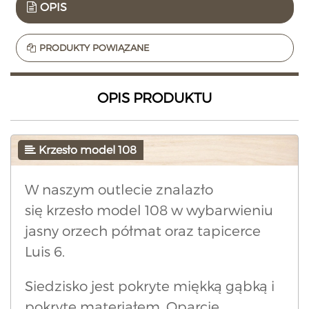
OPIS
PRODUKTY POWIĄZANE
OPIS PRODUKTU
Krzesło model 108
W naszym outlecie znalazło
się krzesło model 108 w wybarwieniu
jasny orzech półmat oraz tapicerce
Luis 6.
Siedzisko jest pokryte miękką gąbką i
pokryte materiałem. Oparcie