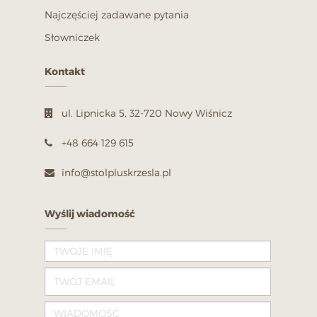
Najczęściej zadawane pytania
Słowniczek
Kontakt
Krzesło stylowe model 35
ul. Lipnicka 5, 32-720 Nowy Wiśnicz
460,00 PLN
+48 664 129 615
POKAŻ
info@stolpluskrzesla.pl
Wyślij wiadomość