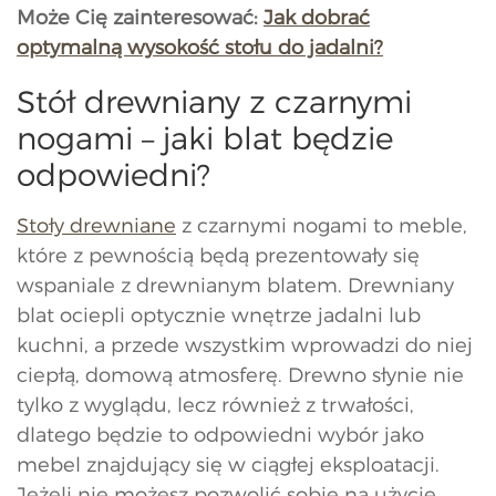
Może Cię zainteresować:
Jak dobrać
optymalną wysokość stołu do jadalni?
Stół drewniany z czarnymi
nogami – jaki blat będzie
odpowiedni?
Stoły drewniane
z czarnymi nogami to meble,
które z pewnością będą prezentowały się
wspaniale z drewnianym blatem. Drewniany
blat ociepli optycznie wnętrze jadalni lub
kuchni, a przede wszystkim wprowadzi do niej
ciepłą, domową atmosferę. Drewno słynie nie
tylko z wyglądu, lecz również z trwałości,
dlatego będzie to odpowiedni wybór jako
mebel znajdujący się w ciągłej eksploatacji.
Jeżeli nie możesz pozwolić sobie na użycie