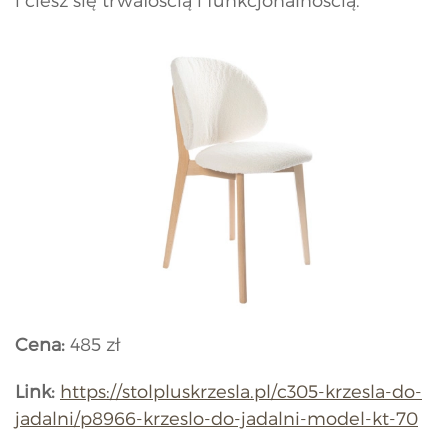
i ciesz się trwałością i funkcjonalnością.
Cena:
485 zł
Link:
https://stolpluskrzesla.pl/c305-krzesla-do-
jadalni/p8966-krzeslo-do-jadalni-model-kt-70