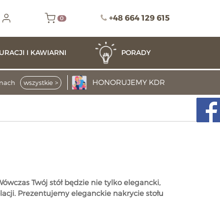
+48 664 129 615
0
URACJI I KAWIARNI
PORADY
HONORUJEMY
KDR
enach
wszystkie >
wczas Twój stół będzie nie tylko elegancki,
lacji. Prezentujemy eleganckie nakrycie stołu