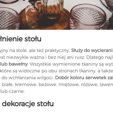
łnienie stołu
ny na stole, ale też praktyczny.
Służy do wycierania
st niezwykle ważna i bez niej ani rusz. Dlatego naj
 lub bawełny
. Wszystkie wymienione tkaniny są wy
re są widoczne po obu stronach tkaniny, a także 
 do wchłaniania wilgoci.
Dobór koloru serwetek z
 białe, kremowe, beżowe, miętowe, różowe, lawend
lub czarne.
 dekoracje stołu