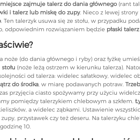
 miejsce zajmuje talerz do dania głównego
(rant ta
wki i talerz lub miskę do zupy
. Nieco z lewej stron
o
. Ten talerzyk usuwa się ze stołu, w przypadku pod
ego, odpowiednim rozwiązaniem będzie
płaski talerz
aściwie?
a noże (do dania głównego i ryby) oraz łyżkę umie
 stołu
(noże leżą ostrzem w kierunku talerza). Nato
 kolejności od talerza: widelec sałatkowy, widelec 
trz do środka
, w miarę podawanych potraw.
Trze
as przyjęcia ciasto spożywamy przy użyciu widelczy
amy pomiędzy talerzykiem chlebowym a szkłem.
Ł
eliszków, a widelec ząbkami. Ustawienie wszystki
 zupy, przystawek czy też deseru. Na talerzyku c
godzinę 10.