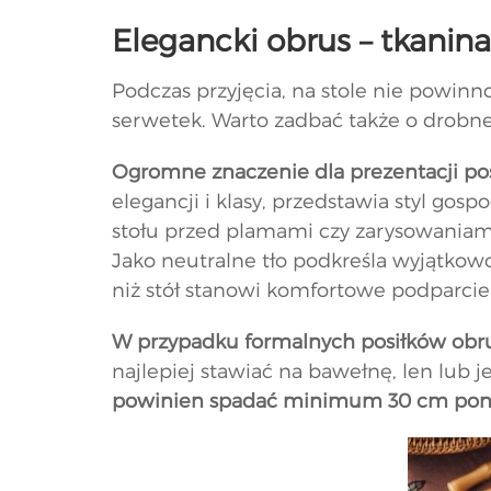
Elegancki obrus – tkanin
Podczas przyjęcia, na stole nie powinno
serwetek. Warto zadbać także o drobne
Ogromne znaczenie dla prezentacji pos
elegancji i klasy, przedstawia styl go
stołu przed plamami czy zarysowaniami
Jako neutralne tło podkreśla wyjątko
niż stół stanowi komfortowe podparcie d
W przypadku formalnych posiłków obrus
najlepiej stawiać na bawełnę, len lub
powinien spadać minimum 30 cm poniż