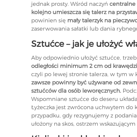
jednak prosty. Wśród naczyń
centralne
kolejno umieszcza się talerz na przysta
powinien się
mały talerzyk na pieczyw
zaserwowania sałatki lub dania rybn
Sztućce – jak je ułożyć wł
Aby odpowiednio ułożyć sztućce, trzeb
odległości minimum 2 cm od krawędzi
czyli po lewej stronie talerza, w tym w
zawsze powinny być używane od zewną
sztućców dla osób leworęcznych.
Podcz
Wspomniane sztućce do deseru układ
Łyżeczka jest zwrócona uchwytem do ki
przypadku, gdy rezygnujemy z podania
ułożony na skos, ostrzem wskazującym 