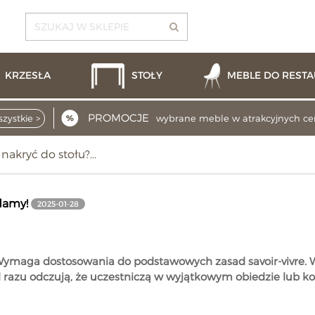
KRZESŁA
STOŁY
MEBLE DO RESTA
PROMOCJE
zystkie >
wybrane meble w atrakcyjnych c
nakryć do stołu?…
damy!
2025-01-28
Wymaga dostosowania do podstawowych zasad savoir-vivre. Wó
d razu odczują, że uczestniczą w wyjątkowym obiedzie lub ko