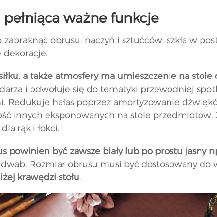
a pełniąca ważne funkcje
 zabraknąć obrusu, naczyń i sztućców, szkła w post
 dekoracje.
iłku, a także atmosfery ma umieszczenie na stole
spodarza i odwołuje się do tematyki przewodniej sp
. Redukuje hałas poprzez amortyzowanie dźwięków 
wość innych eksponowanych na stole przedmiotów. 
la rąk i łokci.
 powinien być zawsze biały lub po prostu jasny n
 jedwab. Rozmiar obrusu musi być dostosowany do w
ej krawędzi stołu
.