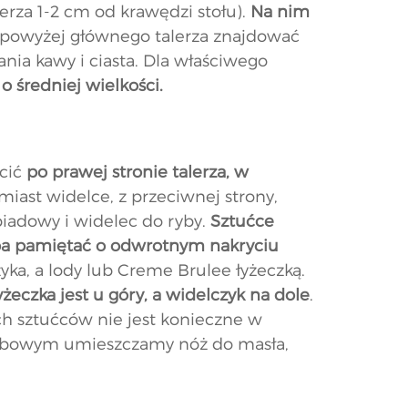
lerza 1-2 cm od krawędzi stołu).
Na nim
y powyżej głównego talerza znajdować
ania kawy i ciasta. Dla właściwego
 o średniej wielkości.
ścić
po prawej stronie talerza, w
miast widelce, z przeciwnej strony,
obiadowy i widelec do ryby.
Sztućce
ba pamiętać o odwrotnym nakryciu
ka, a lody lub Creme Brulee łyżeczką.
yżeczka jest u góry, a widelczyk na dole
.
ch sztućców nie jest konieczne w
hlebowym umieszczamy nóż do masła,