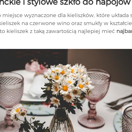
ganckie i stylowe szkło do napojów
 miejsce wyznaczone dla kieliszków, które układa si
kieliszek na czerwone wino oraz smukły w kształcie 
 kieliszek z taką zawartością najlepiej mieć
najbar