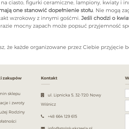
na ciasto, figurki ceramiczne, lampiony, kwiaty i i
mają one stanowić dopełnienie stołu
. Nie mogą za
takt wzrokowy z innymi gośćmi.
Jeśli chodzi o kwia
razie mocny zapach może popsuć przyjemność spo
sz, że każde organizowane przez Ciebie przyjęcie 
i zakupów
Kontakt
W
min sklepu
ul. Lipnicka 5, 32-720 Nowy
cje i zwroty
Wiśnicz
użej Rodziny
+48 664 129 615
łatności
info@stolpluskrzesla.pl