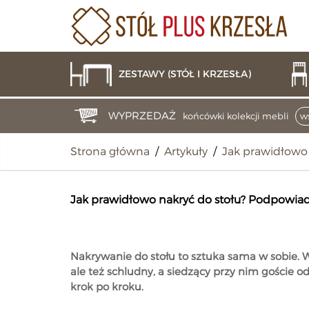
ZESTAWY (STÓŁ I KRZESŁA)
WYPRZEDAŻ
końcówki kolekcji mebli
ws
Strona główna
/
Artykuły
/
Jak prawidłowo 
Jak prawidłowo nakryć do stołu? Podpowia
Nakrywanie do stołu to sztuka sama w sobie. 
ale też schludny, a siedzący przy nim goście o
krok po kroku.