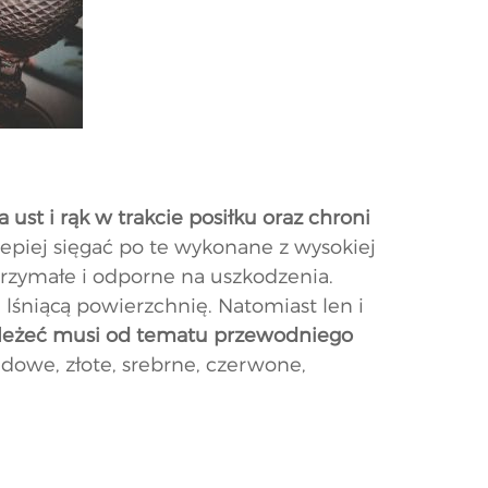
 ust i rąk w trakcie posiłku oraz chroni
lepiej sięgać po te wykonane z wysokiej
trzymałe i odporne na uszkodzenia.
lśniącą powierzchnię. Natomiast len i
ależeć musi od tematu przewodniego
owe, złote, srebrne, czerwone,