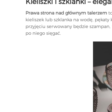
Kieliszki i szklanki – ele
Prawa strona nad głównym talerzem
to
kieliszek lub szklanka na wodę, pękaty 
przyjęciu serwowany będzie szampan, to
po niego sięgać.