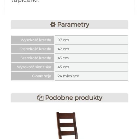
Parametry
Wysokość krzesła
97 cm
Głębokość krzesła
42 cm
Szerokość krzesła
43 cm
Wysokość siedziska
45 cm
Gwarancja
24 miesiące
Podobne produkty