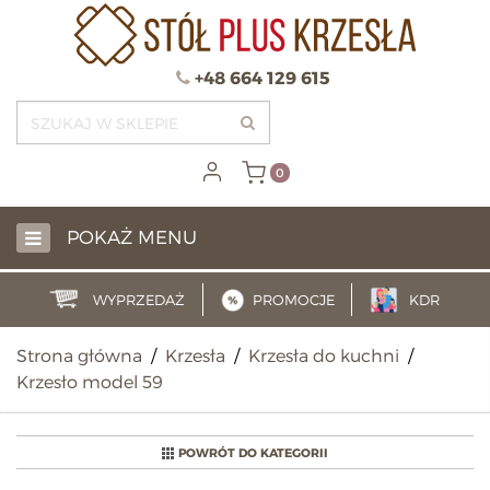
+48 664 129 615
0
POKAŻ MENU
WYPRZEDAŻ
PROMOCJE
KDR
Strona główna
/
Krzesła
/
Krzesła do kuchni
/
Krzesło model 59
POWRÓT DO KATEGORII